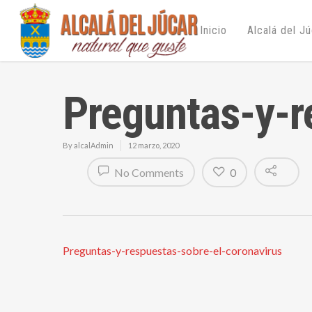
Inicio
Alcalá del J
Preguntas-y-r
By
alcalAdmin
12 marzo, 2020
No Comments
0
Preguntas-y-respuestas-sobre-el-coronavirus