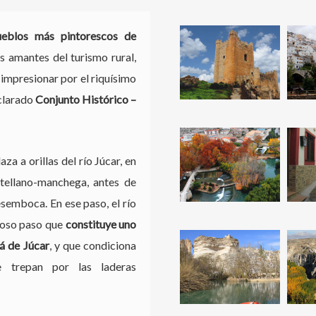
ueblos más pintorescos de
los amantes del turismo rural,
 impresionar por el riquísimo
eclarado
Conjunto Histórico –
a a orillas del río Júcar, en
tellano-manchega, antes de
esemboca. En ese paso, el río
nuoso paso que
constituye uno
lá de Júcar
, y que condiciona
e trepan por las laderas