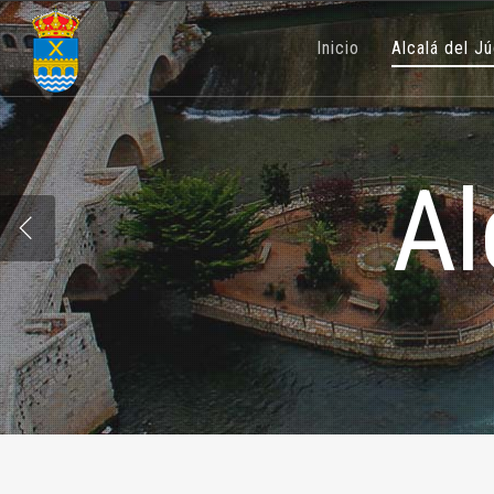
Alcalá del Júcar
Inicio
Alcalá del J
By
prueba
22 febrero, 2015
secciones
Al