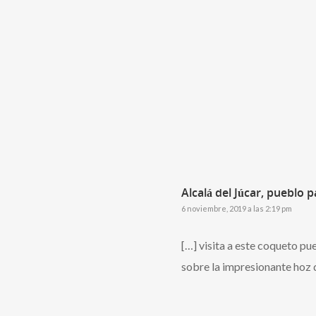
Alcalá del Júcar, pueblo 
6 noviembre, 2019 a las 2:19 pm
[…] visita a este coqueto pu
sobre la impresionante hoz 