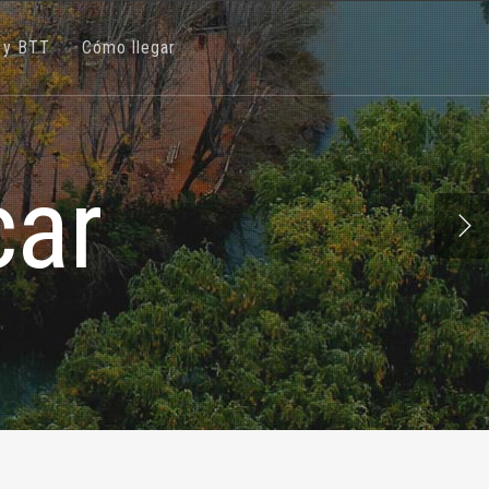
 y BTT
Cómo llegar
One Comment
498
car