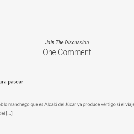
Join The Discussion
One Comment
para pasear
eblo manchego que es Alcalá del Júcar ya produce vértigo si el via
del […]