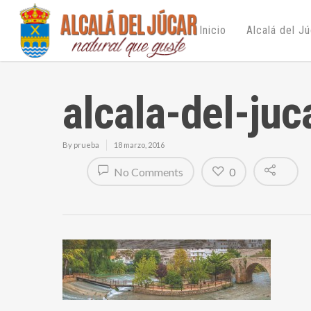
Inicio
Alcalá del J
alcala-del-ju
By
prueba
18 marzo, 2016
No Comments
0