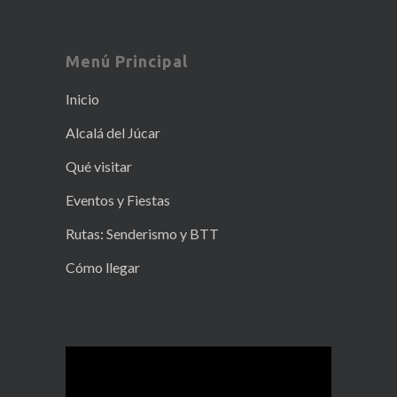
Menú Principal
Inicio
Alcalá del Júcar
Qué visitar
Eventos y Fiestas
Rutas: Senderismo y BTT
Cómo llegar