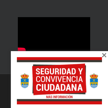
×
© 2026 Alcalá del Júcar.
Web realizada por
AGROMARKETING