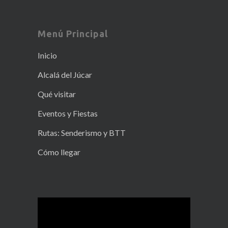
Menú Principal
Inicio
Alcalá del Júcar
Qué visitar
Eventos y Fiestas
Rutas: Senderismo y BTT
Cómo llegar