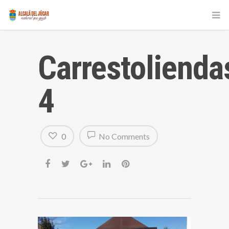
Carrestolienda
4
0
No Comments