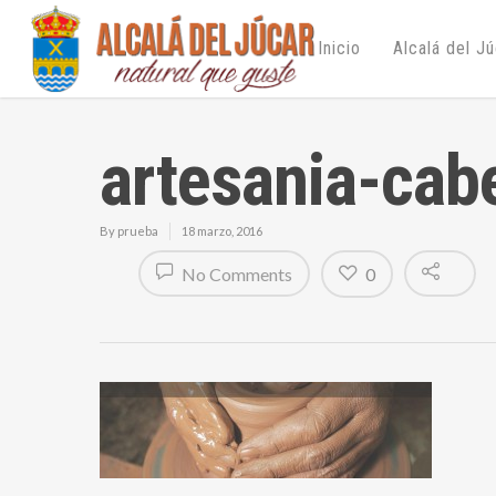
Inicio
Alcalá del J
artesania-cab
By
prueba
18 marzo, 2016
No Comments
0